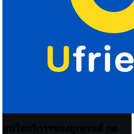
สนใจบริการของยูเฟรนด์ กด