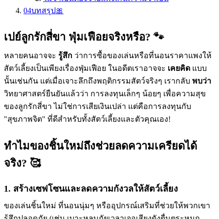
04
บทสรุป🎀
เปย์ลูกรักสี่ขา ฟุ่มเฟือยจริงหรือ? 🐾
หลายคนอาจจะ
รู้สึก
ว่าการซื้อของเล่นหรือที่นอนราคาแพงให้
สัตว์เลี้ยงเป็นเพียงเรื่องฟุ่มเฟือย ในอดีตเราอาจจะ
เคยคิด
แบบ
นั้นเช่นกัน แต่เมื่อเจาะลึกถึงพฤติกรรมสัตว์จริงๆ เรากลับ
พบว่า
วิทยาศาสตร์ยืนยันแล้วว่า การลงทุนเล็กๆ น้อยๆ เพื่อความสุข
ของลูกรักสี่ขา ไม่ใช่การเสียเงินเปล่า แต่คือการลงทุนกับ
"สุขภาพจิต" ที่ดีสำหรับทั้งสัตว์เลี้ยงและตัวคุณเอง!
ทำไมของชิ้นใหม่ถึงช่วยลดความเครียดได้
จริง? 🥰
1. สร้างเซฟโซนและลดความกังวลให้สัตว์เลี้ยง
ของเล่นชิ้นใหม่ ที่นอนนุ่มๆ หรืออุปกรณ์เสริมที่ช่วยให้พวกเขา
รู้สึกปลอดภัย (เช่น เบาะหลบภัยเวลาเจอเสียงดังตื่นตระหนก