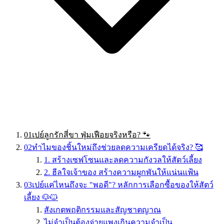
01
เปย์ลูกรักสี่ขา ฟุ่มเฟือยจริงหรือ? 🐾
02
ทำไมของชิ้นใหม่ถึงช่วยลดความเครียดได้จริง? 🥰
1. สร้างเซฟโซนและลดความกังวลให้สัตว์เลี้ยง
2. ฮีลใจเจ้าของ สร้างความผูกพันให้แน่นแฟ้น
03
เปย์แค่ไหนถึงจะ "พอดี"? หลักการเลือกซื้อของให้สัตว์
เลี้ยง 🐶🐱
สังเกตพฤติกรรมและสัญชาตญาณ
ไม่จำเป็นต้องจ่ายแพงเกินความจำเป็น