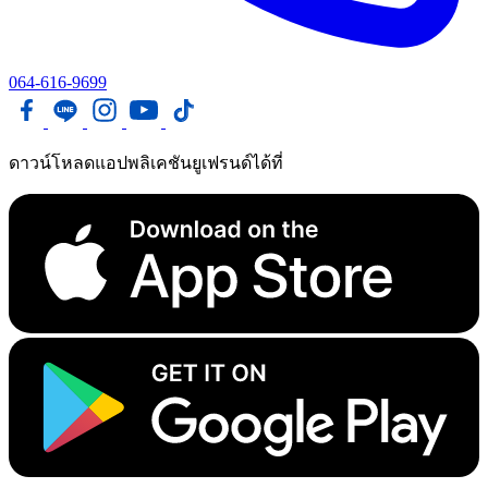
064-616-9699
ดาวน์โหลดแอปพลิเคชันยูเฟรนด์ได้ที่