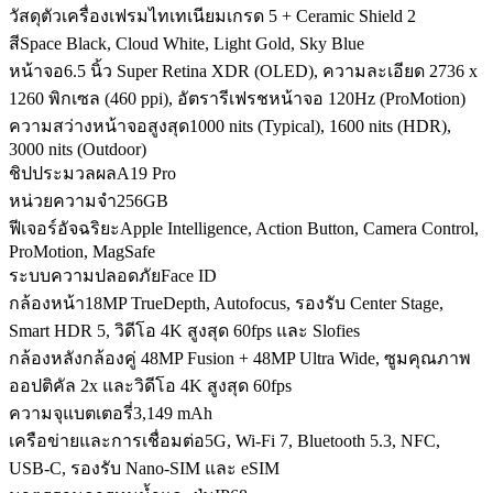
วัสดุตัวเครื่อง
เฟรมไทเทเนียมเกรด 5 + Ceramic Shield 2
สี
Space Black, Cloud White, Light Gold, Sky Blue
หน้าจอ
6.5 นิ้ว Super Retina XDR (OLED), ความละเอียด 2736 x
1260 พิกเซล (460 ppi), อัตรารีเฟรชหน้าจอ 120Hz (ProMotion)
ความสว่างหน้าจอสูงสุด
1000 nits (Typical), 1600 nits (HDR),
3000 nits (Outdoor)
ชิปประมวลผล
A19 Pro
หน่วยความจำ
256GB
ฟีเจอร์อัจฉริยะ
Apple Intelligence, Action Button, Camera Control,
ProMotion, MagSafe
ระบบความปลอดภัย
Face ID
กล้องหน้า
18MP TrueDepth, Autofocus, รองรับ Center Stage,
Smart HDR 5, วิดีโอ 4K สูงสุด 60fps และ Slofies
กล้องหลัง
กล้องคู่ 48MP Fusion + 48MP Ultra Wide, ซูมคุณภาพ
ออปติคัล 2x และวิดีโอ 4K สูงสุด 60fps
ความจุแบตเตอรี่
3,149 mAh
เครือข่ายและการเชื่อมต่อ
5G, Wi-Fi 7, Bluetooth 5.3, NFC,
USB-C, รองรับ Nano-SIM และ eSIM